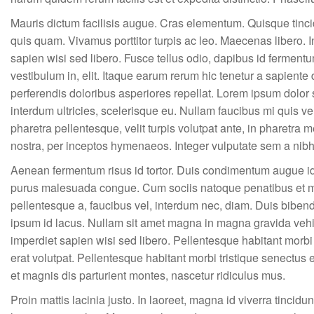
Mauris dictum facilisis augue. Cras elementum. Quisque tincid
quis quam. Vivamus porttitor turpis ac leo. Maecenas libero. I
sapien wisi sed libero. Fusce tellus odio, dapibus id fermentu
vestibulum in, elit. Itaque earum rerum hic tenetur a sapiente
perferendis doloribus asperiores repellat. Lorem ipsum dolor si
interdum ultricies, scelerisque eu. Nullam faucibus mi quis 
pharetra pellentesque, velit turpis volutpat ante, in pharetra 
nostra, per inceptos hymenaeos. Integer vulputate sem a nib
Aenean fermentum risus id tortor. Duis condimentum augue i
purus malesuada congue. Cum sociis natoque penatibus et magn
pellentesque a, faucibus vel, interdum nec, diam. Duis bibendu
ipsum id lacus. Nullam sit amet magna in magna gravida vehicu
imperdiet sapien wisi sed libero. Pellentesque habitant morbi
erat volutpat. Pellentesque habitant morbi tristique senectu
et magnis dis parturient montes, nascetur ridiculus mus.
Proin mattis lacinia justo. In laoreet, magna id viverra tinci