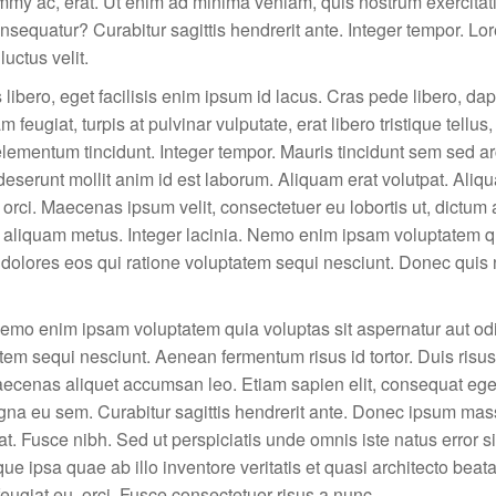
ummy ac, erat. Ut enim ad minima veniam, quis nostrum exercita
onsequatur? Curabitur sagittis hendrerit ante. Integer tempor. L
luctus velit.
libero, eget facilisis enim ipsum id lacus. Cras pede libero, da
feugiat, turpis at pulvinar vulputate, erat libero tristique tellus
lementum tincidunt. Integer tempor. Mauris tincidunt sem sed a
 deserunt mollit anim id est laborum. Aliquam erat volutpat. Aliq
, orci. Maecenas ipsum velit, consectetuer eu lobortis ut, dictum 
aliquam metus. Integer lacinia. Nemo enim ipsam voluptatem q
 dolores eos qui ratione voluptatem sequi nesciunt. Donec quis n
mo enim ipsam voluptatem quia voluptas sit aspernatur aut odit 
em sequi nesciunt. Aenean fermentum risus id tortor. Duis risu
ecenas aliquet accumsan leo. Etiam sapien elit, consequat eget,
agna eu sem. Curabitur sagittis hendrerit ante. Donec ipsum mas
at. Fusce nibh. Sed ut perspiciatis unde omnis iste natus error s
ipsa quae ab illo inventore veritatis et quasi architecto beata
feugiat eu, orci. Fusce consectetuer risus a nunc.