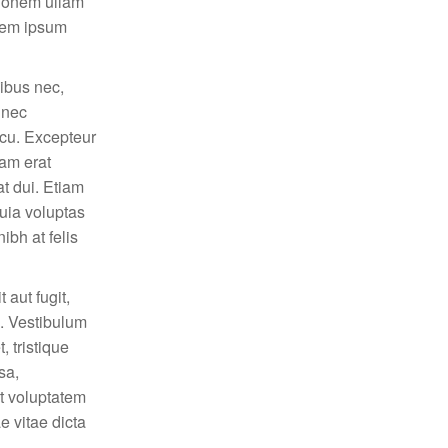
tionem ullam
orem ipsum
pibus nec,
, nec
rcu. Excepteur
uam erat
at dui. Etiam
uia voluptas
ibh at felis
aut fugit,
s. Vestibulum
 tristique
sa,
it voluptatem
e vitae dicta