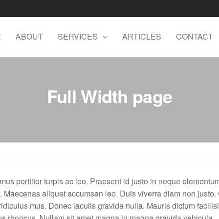
E
ABOUT
SERVICES
ARTICLES
CONTACT
Full Width page
mus porttitor turpis ac leo. Praesent id justo in neque elementum
. Maecenas aliquet accumsan leo. Duis viverra diam non justo.
idiculus mus. Donec iaculis gravida nulla. Mauris dictum facilis
llus rhoncus. Nullam sit amet magna in magna gravida vehicula.