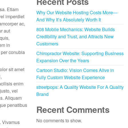
Recent Posts
ssa. Etiam
Why Our Website Hosting Costs More—
vel imperdiet
And Why It’s Absolutely Worth It
lamcorper ac,
808 Mobile Mechanics: Website Builds
ur aut
Credibility and Trust, and Attracts New
quis,
Customers
em in
t per conubia
Chiropractor Website: Supporting Business
Expansion Over the Years
lor sit amet
Cartoon Studio: Vision Comes Alive in
,
Fully Custom Website Experience
cilisis enim
streetpops: A Quality Website For A Quality
usto, vel
Brand
as. Aliquam
oque penatibus
Recent Comments
No comments to show.
ro. Vivamus