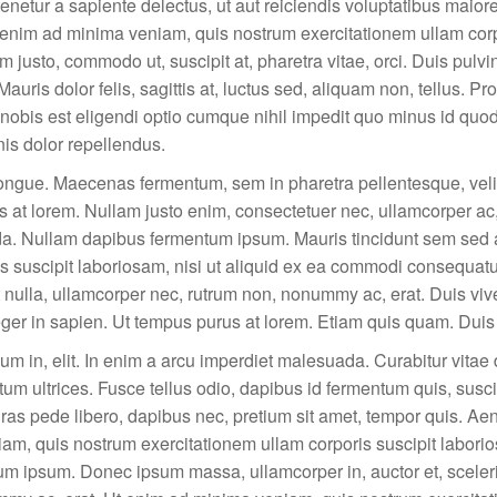
netur a sapiente delectus, ut aut reiciendis voluptatibus maiore
t enim ad minima veniam, quis nostrum exercitationem ullam corp
justo, commodo ut, suscipit at, pharetra vitae, orci. Duis pulvin
auris dolor felis, sagittis at, luctus sed, aliquam non, tellus. Proi
 nobis est eligendi optio cumque nihil impedit quo minus id qu
is dolor repellendus.
ngue. Maecenas fermentum, sem in pharetra pellentesque, velit
us at lorem. Nullam justo enim, consectetuer nec, ullamcorper ac
ada. Nullam dapibus fermentum ipsum. Mauris tincidunt sem sed 
s suscipit laboriosam, nisi ut aliquid ex ea commodi consequat
 nulla, ullamcorper nec, rutrum non, nonummy ac, erat. Duis vi
er in sapien. Ut tempus purus at lorem. Etiam quis quam. Duis 
um in, elit. In enim a arcu imperdiet malesuada. Curabitur vitae
m ultrices. Fusce tellus odio, dapibus id fermentum quis, suscipi
as pede libero, dapibus nec, pretium sit amet, tempor quis. Ae
m, quis nostrum exercitationem ullam corporis suscipit laborios
m ipsum. Donec ipsum massa, ullamcorper in, auctor et, sceler