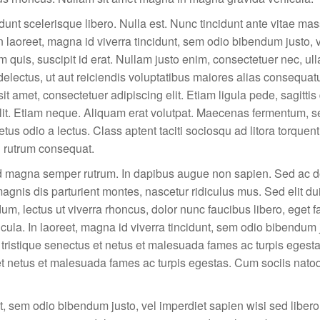
unt scelerisque libero. Nulla est. Nunc tincidunt ante vitae ma
n laoreet, magna id viverra tincidunt, sem odio bibendum justo, 
m quis, suscipit id erat. Nullam justo enim, consectetuer nec, ul
 delectus, ut aut reiciendis voluptatibus maiores alias consequat
t amet, consectetuer adipiscing elit. Etiam ligula pede, sagittis 
velit. Etiam neque. Aliquam erat volutpat. Maecenas fermentum, s
metus odio a lectus. Class aptent taciti sociosqu ad litora torquen
h rutrum consequat.
d magna semper rutrum. In dapibus augue non sapien. Sed ac do
is dis parturient montes, nascetur ridiculus mus. Sed elit dui
m, lectus ut viverra rhoncus, dolor nunc faucibus libero, eget fa
la. In laoreet, magna id viverra tincidunt, sem odio bibendum j
 tristique senectus et netus et malesuada fames ac turpis egest
s et netus et malesuada fames ac turpis egestas. Cum sociis nat
dunt, sem odio bibendum justo, vel imperdiet sapien wisi sed libe