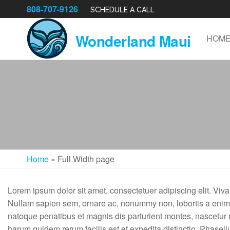
808-707-9126
SCHEDULE A CALL
Wonderland Maui
HOM
Home
»
Full Width page
Lorem ipsum dolor sit amet, consectetuer adipiscing elit. Viva
Nullam sapien sem, ornare ac, nonummy non, lobortis a enim
natoque penatibus et magnis dis parturient montes, nascetur r
harum quidem rerum facilis est et expedita distinctio. Phase