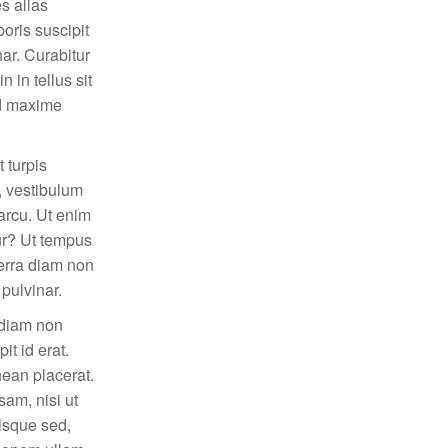
s alias
oris suscipit
ar. Curabitur
n in tellus sit
od maxime
 turpis
, vestibulum
arcu. Ut enim
ur? Ut tempus
verra diam non
pulvinar.
 diam non
t id erat.
nean placerat.
am, nisi ut
isque sed,