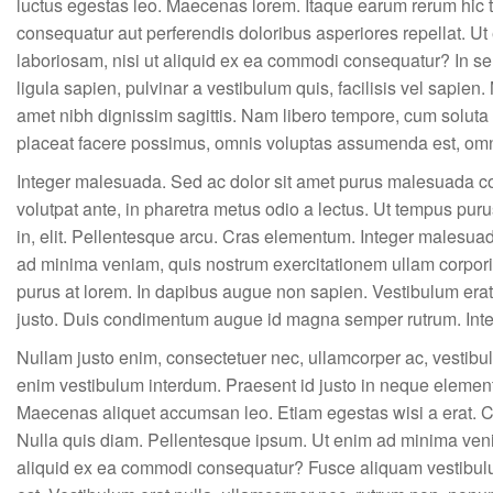
luctus egestas leo. Maecenas lorem. Itaque earum rerum hic te
consequatur aut perferendis doloribus asperiores repellat. U
laboriosam, nisi ut aliquid ex ea commodi consequatur? In sem 
ligula sapien, pulvinar a vestibulum quis, facilisis vel sapien. M
amet nibh dignissim sagittis. Nam libero tempore, cum soluta
placeat facere possimus, omnis voluptas assumenda est, omn
Integer malesuada. Sed ac dolor sit amet purus malesuada co
volutpat ante, in pharetra metus odio a lectus. Ut tempus pur
in, elit. Pellentesque arcu. Cras elementum. Integer malesu
ad minima veniam, quis nostrum exercitationem ullam corpori
purus at lorem. In dapibus augue non sapien. Vestibulum erat
justo. Duis condimentum augue id magna semper rutrum. Integ
Nullam justo enim, consectetuer nec, ullamcorper ac, vestibul
enim vestibulum interdum. Praesent id justo in neque elementu
Maecenas aliquet accumsan leo. Etiam egestas wisi a erat. Cr
Nulla quis diam. Pellentesque ipsum. Ut enim ad minima venia
aliquid ex ea commodi consequatur? Fusce aliquam vestibulu