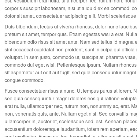
est. Vestibulum erat nulla, ullamcorper nec, rutrum non, non
corporis suscipit laboriosam, nisi ut aliquid ex ea commodi c
dolor sit amet, consectetuer adipiscing elit. Morbi scelerisque 
Duis bibendum, lectus ut viverra rhoncus, dolor nunc faucibus 
pretium sit amet, tempor quis. Etiam egestas wisi a erat. Nullam 
bibendum odio risus sit amet ante. Nam sed tellus id magna e
sint occaecat cupidatat non proident, sunt in culpa qui officia
volutpat. In sem justo, commodo ut, suscipit at, pharetra vitae
commodo dui eget wisi. Pellentesque ipsum. Nullam rhoncus 
sit aspernatur aut odit aut fugit, sed quia consequuntur magni
congue commodo.
Fusce consectetuer risus a nunc. Ut tempus purus at lorem. Ne
sed quia consequuntur magni dolores eos qui ratione voluptat
erat nulla, ullamcorper nec, rutrum non, nonummy ac, erat. Ma
non, venenatis quis, ante. Nullam eget nisl. Sed convallis m
ullamcorper in, auctor et, scelerisque sed, est. Aenean placer
accusantium doloremque laudantium, totam rem aperiam, eaque 
sunt explicabo. Fusce dui leo, imperdiet in, aliquam sit amet, 