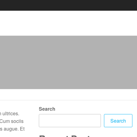
Search
 ultrices.
Search
 Cum sociis
is augue. Et